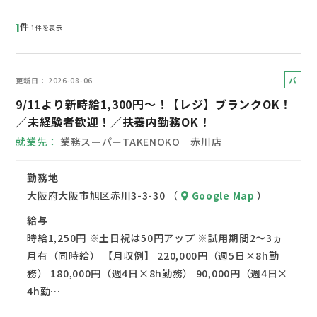
件
1
1件を表示
パ
更新日
2026-08-06
ー
9/11より新時給1,300円～！【レジ】ブランクOK！
ト
／未経験者歓迎！／扶養内勤務OK！
就業先
業務スーパーTAKENOKO 赤川店
勤務地
大阪府大阪市旭区赤川3-3-30 （
Google Map
）
給与
時給1,250円 ※土日祝は50円アップ ※試用期間2～3ヵ
月有（同時給） 【月収例】 220,000円（週5日×8h勤
務） 180,000円（週4日×8h勤務） 90,000円（週4日×
4h勤…