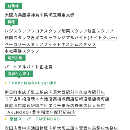
勤務地
大阪府
兵庫県
神奈川県
埼玉県
東京都
職種
レジスタッフ
フロアスタッフ
惣菜スタッフ
鮮魚スタッフ
精肉スタッフ
青果スタッフ
レジアルバイト(ナイトクルー)
ベーカリースタッフ
フィットネスジムスタッフ
本社事務スタッフ
雇用形態
パート
アルバイト
正社員
店舗から探す
Foods Market satake
朝日町本店
千里丘駅前店
茨木西駅前店
久宝寺駅前店
コア古川橋店
茨木大池店
高槻城西店
尼崎道意店
梶町店
寝屋川店
岸辺駅前店
ビエラ千里丘店
野里店
新大阪店
TAKENOKO+豊中稲津店
摩耶駅前店
業務スーパーTAKENOKO
吹田店
豊中店
池田鉢塚店
新大阪三国店
箕面店
鳥飼店
坊島店