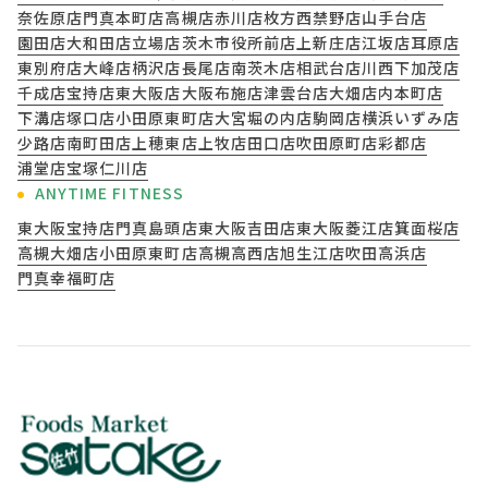
奈佐原店
門真本町店
高槻店
赤川店
枚方西禁野店
山手台店
園田店
大和田店
立場店
茨木市役所前店
上新庄店
江坂店
耳原店
東別府店
大峰店
柄沢店
長尾店
南茨木店
相武台店
川西下加茂店
千成店
宝持店
東大阪店
大阪布施店
津雲台店
大畑店
内本町店
下溝店
塚口店
小田原東町店
大宮堀の内店
駒岡店
横浜いずみ店
少路店
南町田店
上穂東店
上牧店
田口店
吹田原町店
彩都店
浦堂店
宝塚仁川店
ANYTIME FITNESS
東大阪宝持店
門真島頭店
東大阪吉田店
東大阪菱江店
箕面桜店
高槻大畑店
小田原東町店
高槻高西店
旭生江店
吹田高浜店
門真幸福町店