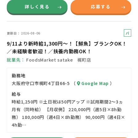
詳しく見る
応募する
パ
更新日
2026-08-06
ー
9/11より新時給1,300円～！【鮮魚】ブランクOK！
ト
／未経験者歓迎！／扶養内勤務OK！
就業先
FoodsMarket satake 梶町店
勤務地
大阪府守口市梶町4丁目66-5 （
Google Map
）
給与
時給1,250円 ※土日祝は50円アップ ※試用期間2～3ヵ
月有（同時給） 【月収例】 220,000円（週5日×8h勤
務） 180,000円（週4日×8h勤務） 90,000円（週4日×
4h勤…