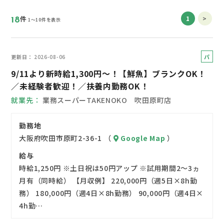
件
1
>
18
1～10件を表示
パ
更新日
2026-08-06
ー
9/11より新時給1,300円～！【鮮魚】ブランクOK！
ト
／未経験者歓迎！／扶養内勤務OK！
就業先
業務スーパーTAKENOKO 吹田原町店
勤務地
大阪府吹田市原町2-36-1 （
Google Map
）
給与
時給1,250円 ※土日祝は50円アップ ※試用期間2～3ヵ
月有（同時給） 【月収例】 220,000円（週5日×8h勤
務） 180,000円（週4日×8h勤務） 90,000円（週4日×
4h勤…