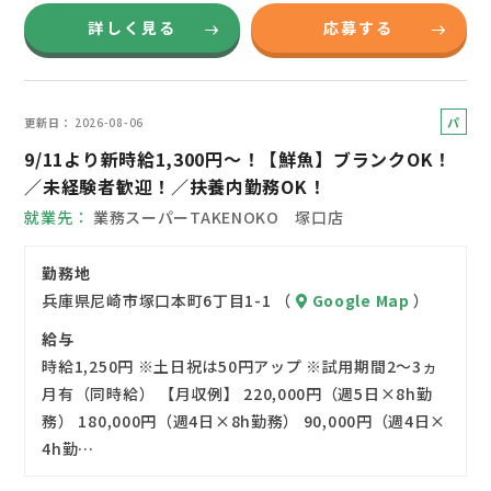
詳しく見る
応募する
パ
更新日
2026-08-06
ー
9/11より新時給1,300円～！【鮮魚】ブランクOK！
ト
／未経験者歓迎！／扶養内勤務OK！
就業先
業務スーパーTAKENOKO 塚口店
勤務地
兵庫県尼崎市塚口本町6丁目1-1 （
Google Map
）
給与
時給1,250円 ※土日祝は50円アップ ※試用期間2～3ヵ
月有（同時給） 【月収例】 220,000円（週5日×8h勤
務） 180,000円（週4日×8h勤務） 90,000円（週4日×
4h勤…