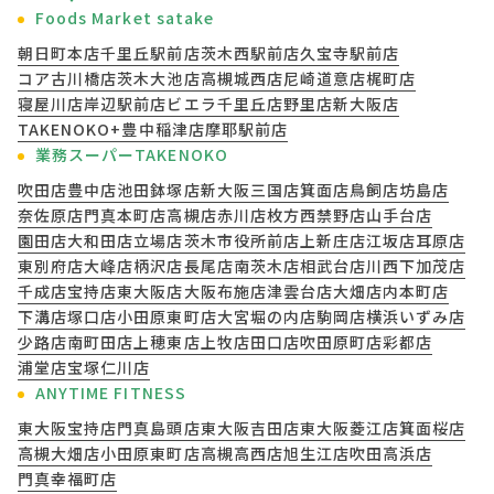
Foods Market satake
朝日町本店
千里丘駅前店
茨木西駅前店
久宝寺駅前店
コア古川橋店
茨木大池店
高槻城西店
尼崎道意店
梶町店
寝屋川店
岸辺駅前店
ビエラ千里丘店
野里店
新大阪店
TAKENOKO+豊中稲津店
摩耶駅前店
業務スーパーTAKENOKO
吹田店
豊中店
池田鉢塚店
新大阪三国店
箕面店
鳥飼店
坊島店
奈佐原店
門真本町店
高槻店
赤川店
枚方西禁野店
山手台店
園田店
大和田店
立場店
茨木市役所前店
上新庄店
江坂店
耳原店
東別府店
大峰店
柄沢店
長尾店
南茨木店
相武台店
川西下加茂店
千成店
宝持店
東大阪店
大阪布施店
津雲台店
大畑店
内本町店
下溝店
塚口店
小田原東町店
大宮堀の内店
駒岡店
横浜いずみ店
少路店
南町田店
上穂東店
上牧店
田口店
吹田原町店
彩都店
浦堂店
宝塚仁川店
ANYTIME FITNESS
東大阪宝持店
門真島頭店
東大阪吉田店
東大阪菱江店
箕面桜店
高槻大畑店
小田原東町店
高槻高西店
旭生江店
吹田高浜店
門真幸福町店