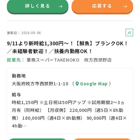
詳しく見る
応募する
パ
更新日
2026-08-06
ー
9/11より新時給1,300円～！【鮮魚】ブランクOK！
ト
／未経験者歓迎！／扶養内勤務OK！
就業先
業務スーパーTAKENOKO 枚方西禁野店
勤務地
大阪府枚方市西禁野1-1-10 （
Google Map
）
給与
時給1,250円 ※土日祝は50円アップ ※試用期間2～3ヵ
月有（同時給） 【月収例】 220,000円（週5日×8h勤
務） 180,000円（週4日×8h勤務） 90,000円（週4日×
4h勤…