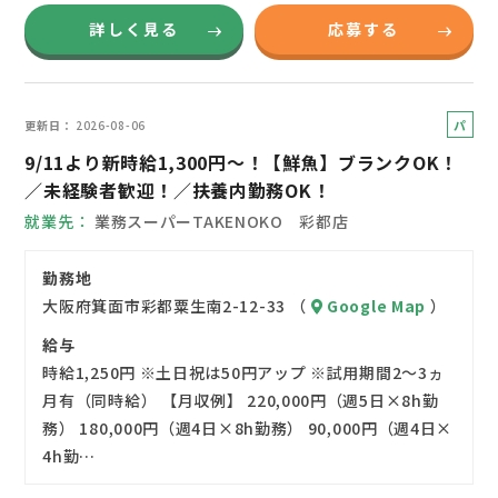
詳しく見る
応募する
パ
更新日
2026-08-06
ー
9/11より新時給1,300円～！【鮮魚】ブランクOK！
ト
／未経験者歓迎！／扶養内勤務OK！
就業先
業務スーパーTAKENOKO 彩都店
勤務地
大阪府箕面市彩都粟生南2-12-33 （
Google Map
）
給与
時給1,250円 ※土日祝は50円アップ ※試用期間2～3ヵ
月有（同時給） 【月収例】 220,000円（週5日×8h勤
務） 180,000円（週4日×8h勤務） 90,000円（週4日×
4h勤…