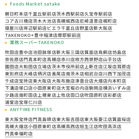
Foods Market satake
朝日町本店
千里丘駅前店
茨木西駅前店
久宝寺駅前店
コア古川橋店
茨木大池店
高槻城西店
尼崎道意店
梶町店
寝屋川店
岸辺駅前店
ビエラ千里丘店
野里店
新大阪店
TAKENOKO+豊中稲津店
摩耶駅前店
業務スーパーTAKENOKO
吹田店
豊中店
池田鉢塚店
新大阪三国店
箕面店
鳥飼店
坊島店
奈佐原店
門真本町店
高槻店
赤川店
枚方西禁野店
山手台店
園田店
大和田店
立場店
茨木市役所前店
上新庄店
江坂店
耳原店
東別府店
大峰店
柄沢店
長尾店
南茨木店
相武台店
川西下加茂店
千成店
宝持店
東大阪店
大阪布施店
津雲台店
大畑店
内本町店
下溝店
塚口店
小田原東町店
大宮堀の内店
駒岡店
横浜いずみ店
少路店
南町田店
上穂東店
上牧店
田口店
吹田原町店
彩都店
浦堂店
宝塚仁川店
ANYTIME FITNESS
東大阪宝持店
門真島頭店
東大阪吉田店
東大阪菱江店
箕面桜店
高槻大畑店
小田原東町店
高槻高西店
旭生江店
吹田高浜店
門真幸福町店