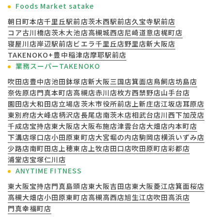
Foods Market satake
朝日町本店
千里丘駅前店
茨木西駅前店
久宝寺駅前店
コア古川橋店
茨木大池店
高槻城西店
尼崎道意店
梶町店
寝屋川店
岸辺駅前店
ビエラ千里丘店
野里店
新大阪店
TAKENOKO+豊中稲津店
摩耶駅前店
業務スーパーTAKENOKO
吹田店
豊中店
池田鉢塚店
新大阪三国店
箕面店
鳥飼店
坊島店
奈佐原店
門真本町店
高槻店
赤川店
枚方西禁野店
山手台店
園田店
大和田店
立場店
茨木市役所前店
上新庄店
江坂店
耳原店
東別府店
大峰店
柄沢店
長尾店
南茨木店
相武台店
川西下加茂店
千成店
宝持店
東大阪店
大阪布施店
津雲台店
大畑店
内本町店
下溝店
塚口店
小田原東町店
大宮堀の内店
駒岡店
横浜いずみ店
少路店
南町田店
上穂東店
上牧店
田口店
吹田原町店
彩都店
浦堂店
宝塚仁川店
ANYTIME FITNESS
東大阪宝持店
門真島頭店
東大阪吉田店
東大阪菱江店
箕面桜店
高槻大畑店
小田原東町店
高槻高西店
旭生江店
吹田高浜店
門真幸福町店