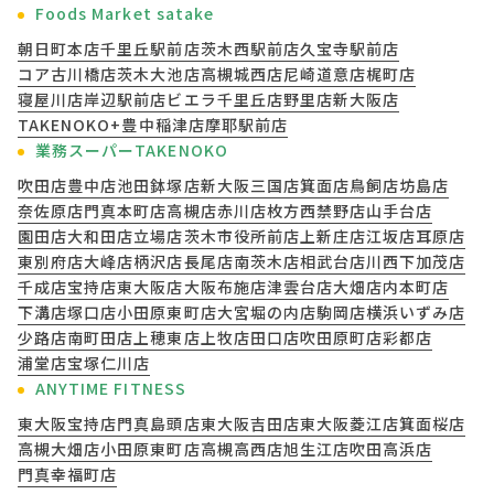
Foods Market satake
朝日町本店
千里丘駅前店
茨木西駅前店
久宝寺駅前店
コア古川橋店
茨木大池店
高槻城西店
尼崎道意店
梶町店
寝屋川店
岸辺駅前店
ビエラ千里丘店
野里店
新大阪店
TAKENOKO+豊中稲津店
摩耶駅前店
業務スーパーTAKENOKO
吹田店
豊中店
池田鉢塚店
新大阪三国店
箕面店
鳥飼店
坊島店
奈佐原店
門真本町店
高槻店
赤川店
枚方西禁野店
山手台店
園田店
大和田店
立場店
茨木市役所前店
上新庄店
江坂店
耳原店
東別府店
大峰店
柄沢店
長尾店
南茨木店
相武台店
川西下加茂店
千成店
宝持店
東大阪店
大阪布施店
津雲台店
大畑店
内本町店
下溝店
塚口店
小田原東町店
大宮堀の内店
駒岡店
横浜いずみ店
少路店
南町田店
上穂東店
上牧店
田口店
吹田原町店
彩都店
浦堂店
宝塚仁川店
ANYTIME FITNESS
東大阪宝持店
門真島頭店
東大阪吉田店
東大阪菱江店
箕面桜店
高槻大畑店
小田原東町店
高槻高西店
旭生江店
吹田高浜店
門真幸福町店