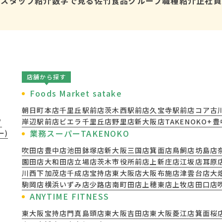
報
スタッフ紹介
数字で見る佐竹食品グループ
職種紹介
正社員
店舗から探す
Foods Market satake
朝日町本店
千里丘駅前店
茨木西駅前店
久宝寺駅前店
コア古
フ
岸辺駅前店
ビエラ千里丘店
野里店
新大阪店
TAKENOKO+
業務スーパーTAKENOKO
ー)
吹田店
豊中店
池田鉢塚店
新大阪三国店
箕面店
鳥飼店
坊島店
園田店
大和田店
立場店
茨木市役所前店
上新庄店
江坂店
耳原
川西下加茂店
千成店
宝持店
東大阪店
大阪布施店
津雲台店
大
駒岡店
横浜いずみ店
少路店
南町田店
上穂東店
上牧店
田口店
ANYTIME FITNESS
東大阪宝持店
門真島頭店
東大阪吉田店
東大阪菱江店
箕面桜