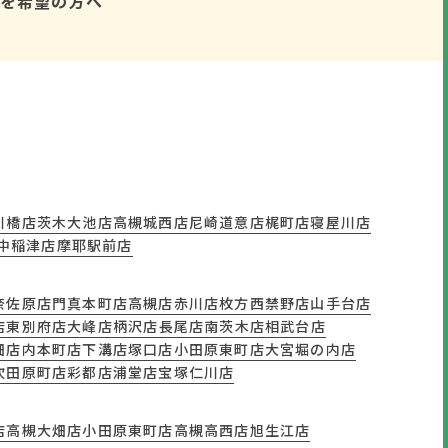
を希望の方へ
川橋店
茨木大池店
高槻城西店
尼崎道意店
梶町店
寝屋川店
豊中稲津店
摩耶駅前店
奈佐原店
門真本町店
高槻店
赤川店
枚方西禁野店
山手台店
店
東別府店
大峰店
柄沢店
長尾店
南茨木店
相武台店
畑店
内本町店
下溝店
塚口店
小田原東町店
大宮堀の内店
吹田原町店
彩都店
浦堂店
宝塚仁川店
店
高槻大畑店
小田原東町店
高槻高西店
旭生江店