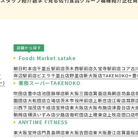
報
スタッフ紹介
数字で見る佐竹食品グループ
職種紹介
正社員
店舗から探す
Foods Market satake
朝日町本店
千里丘駅前店
茨木西駅前店
久宝寺駅前店
コア古
フ
岸辺駅前店
ビエラ千里丘店
野里店
新大阪店
TAKENOKO+
業務スーパーTAKENOKO
ー)
吹田店
豊中店
池田鉢塚店
新大阪三国店
箕面店
鳥飼店
坊島店
園田店
大和田店
立場店
茨木市役所前店
上新庄店
江坂店
耳原
川西下加茂店
千成店
宝持店
東大阪店
大阪布施店
津雲台店
大
駒岡店
横浜いずみ店
少路店
南町田店
上穂東店
上牧店
田口店
ANYTIME FITNESS
東大阪宝持店
門真島頭店
東大阪吉田店
東大阪菱江店
箕面桜