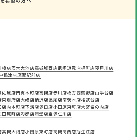
を希望の方へ
川橋店
茨木大池店
高槻城西店
尼崎道意店
梶町店
寝屋川店
豊中稲津店
摩耶駅前店
奈佐原店
門真本町店
高槻店
赤川店
枚方西禁野店
山手台店
店
東別府店
大峰店
柄沢店
長尾店
南茨木店
相武台店
畑店
内本町店
下溝店
塚口店
小田原東町店
大宮堀の内店
吹田原町店
彩都店
浦堂店
宝塚仁川店
店
高槻大畑店
小田原東町店
高槻高西店
旭生江店